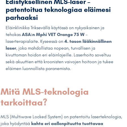
Edistyksellinen MLS-laser –
patentoitua teknologiaa eläimesi
parhaaksi
Eläinklinikka Triksevällä käytössä on nykyaikainen ja
tehokas
ASA:n Mphi VET Orange 75 W
-
laserterapialaite. Kyseessä on
4. tason lääkinnällinen
laser
, joka mahdollistaa nopean, turvallisen ja
kivuttoman hoidon eri eläinlajeille. Laserhoito soveltuu
sekä akuuttien että kroonisten vaivojen hoitoon ja tukee
eläimen luonnollista paranemista.
Mitä MLS-teknologia
tarkoittaa?
MLS (Multiwave Locked System) on patentoitu laserteknologia,
joka hyödyntää
kahta eri aallonpituutta tuottavaa