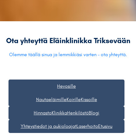
Ota yhteyttä Eläinklinikka Triksevään
Olemme täällä sinua ja lemmikkiäsi varten – ota yhteyttä.
Hevosille
Nautaeläimille
Koirille
Kissoille
Hinnasto
Klinikka
Henkilöstö
Blogi
Yhteystiedot ja aukioloajat
Laserhoito
Etusivu