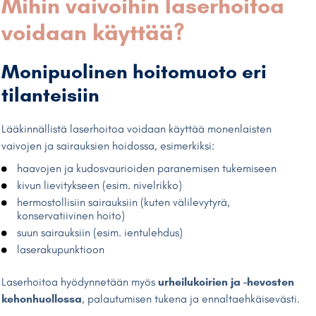
Mihin vaivoihin laserhoitoa
voidaan käyttää?
Monipuolinen hoitomuoto eri
tilanteisiin
Lääkinnällistä laserhoitoa voidaan käyttää monenlaisten
vaivojen ja sairauksien hoidossa, esimerkiksi:
haavojen ja kudosvaurioiden paranemisen tukemiseen
kivun lievitykseen (esim. nivelrikko)
hermostollisiin sairauksiin (kuten välilevytyrä,
konservatiivinen hoito)
suun sairauksiin (esim. ientulehdus)
laserakupunktioon
Laserhoitoa hyödynnetään myös
urheilukoirien ja -hevosten
kehonhuollossa
, palautumisen tukena ja ennaltaehkäisevästi.