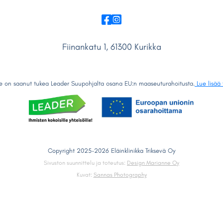


Fiinankatu 1, 61300 Kurikka
e on saanut tukea Leader Suupohjalta osana EU:n maaseuturahoitusta.
Lue lisää 
Copyright 2025-2026 Eläinklinikka Triksevä Oy
Sivuston suunnittelu ja toteutus:
Design Marianne Oy
Kuvat:
Sannas Photography