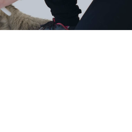
erilaatio, piilokives- ja