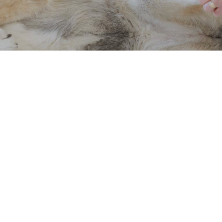
t
Koiran kastraatio, st
kohtutoimenpiteet